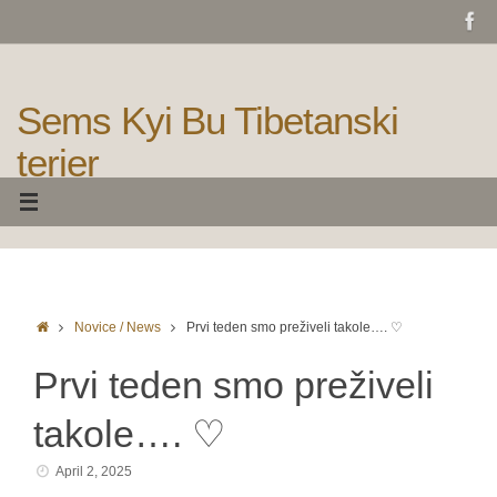
Skip
to
content
Sems Kyi Bu Tibetanski
terier
Home
Novice / News
Prvi teden smo preživeli takole…. ♡
Prvi teden smo preživeli
takole…. ♡
April 2, 2025